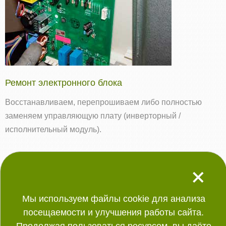
Ремонт электронного блока
Восстанавливаем, перепрошиваем либо полностью
заменяем управляющую плату (инверторный /
исполнительный модуль).
+
Работаем ежедневно с 9:00 до 22:00
Мы используем файлы cookie для анализа
посещаемости и улучшения работы сайта.