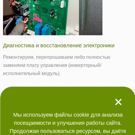
Диагностика и восстановление электроники
Ремонтируем, перепрошиваем либо полностью
заменяем плату управления (инверторный/
исполнительный модуль).
+
Работаем ежедневно с 9:00 до 22:00
Мы используем файлы cookie для анализа
посещаемости и улучшения работы сайта.
Продолжая пользоваться ресурсом, вы даёте